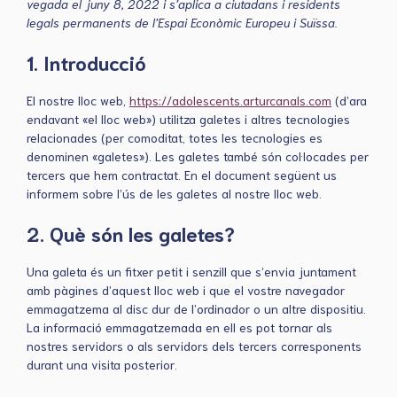
vegada el juny 8, 2022 i s’aplica a ciutadans i residents
legals permanents de l’Espai Econòmic Europeu i Suïssa.
1. Introducció
El nostre lloc web,
https://adolescents.arturcanals.com
(d’ara
endavant «el lloc web») utilitza galetes i altres tecnologies
relacionades (per comoditat, totes les tecnologies es
denominen «galetes»). Les galetes també són col·locades per
tercers que hem contractat. En el document següent us
informem sobre l’ús de les galetes al nostre lloc web.
2. Què són les galetes?
Una galeta és un fitxer petit i senzill que s’envia juntament
amb pàgines d’aquest lloc web i que el vostre navegador
emmagatzema al disc dur de l’ordinador o un altre dispositiu.
La informació emmagatzemada en ell es pot tornar als
nostres servidors o als servidors dels tercers corresponents
durant una visita posterior.