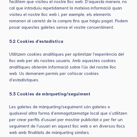
facilitem que visiteu el nostre lloc web. D’aquesta manera, no
cal que introduïu repetidament la mateixa informació quan
visiteu el nostre lloc web i, per exemple, els elements
romanen al carretó de la compra fins que hàgiu pagat. Podem
posar aquestes galetes sense el vostre consentiment.
5.2 Cookies d'estadística
Utilitzem cookies analítiques per optimitzar l’experiència del
lloc web per als nostres usuaris. Amb aquestes cookies
analítiques obtenim informació sobre l’ús del nostre lloc
web. Us demanem permís per col·locar cookies
d’estadístiques.
5.3 Cookies de màrqueting/seguiment
Les galetes de màrqueting/seguiment són galetes o
qualsevol altra forma d’emmagatzematge local que s’utilitzen
per crear perfils d’usuari per mostrar publicitat o per fer un
seguiment de l’usuari en aquest lloc web o en diversos llocs
web amb finalitats de màrqueting similars.