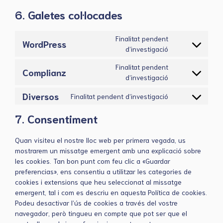
6. Galetes col·locades
Finalitat pendent
WordPress
Consent
d’investigació
to
Finalitat pendent
service
Complianz
Consent
d’investigació
wordpress
to
Diversos
Finalitat pendent d’investigació
service
Consent
complianz
to
7. Consentiment
service
diversos
Quan visiteu el nostre lloc web per primera vegada, us
mostrarem un missatge emergent amb una explicació sobre
les cookies. Tan bon punt com feu clic a «Guardar
preferencias», ens consentiu a utilitzar les categories de
cookies i extensions que heu seleccionat al missatge
emergent, tal i com es descriu en aquesta Política de cookies.
Podeu desactivar l’ús de cookies a través del vostre
navegador, però tingueu en compte que pot ser que el