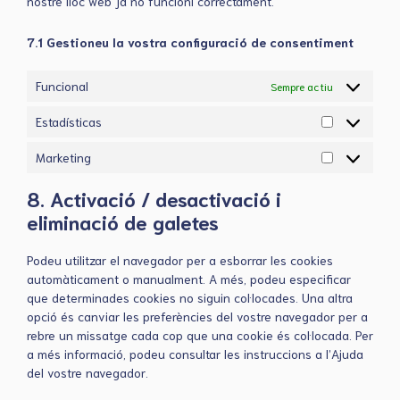
nostre lloc web ja no funcioni correctament.
7.1 Gestioneu la vostra configuració de consentiment
Funcional
Sempre actiu
Estadísticas
Estadísticas
Marketing
Marketing
8. Activació / desactivació i
eliminació de galetes
Podeu utilitzar el navegador per a esborrar les cookies
automàticament o manualment. A més, podeu especificar
que determinades cookies no siguin col·locades. Una altra
opció és canviar les preferències del vostre navegador per a
rebre un missatge cada cop que una cookie és col·locada. Per
a més informació, podeu consultar les instruccions a l’Ajuda
del vostre navegador.