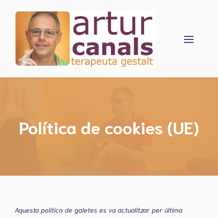
Vés
al
contingut
Menú
Política de cookies (UE)
Aquesta política de galetes es va actualitzar per última